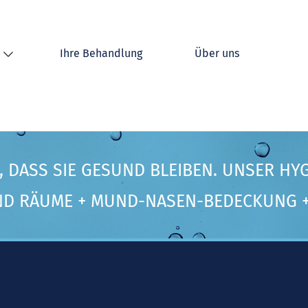
Ihre Behandlung
Über uns
 DASS SIE GESUND BLEIBEN. UNSER HY
ND RÄUME + MUND-NASEN-BEDECKUNG +