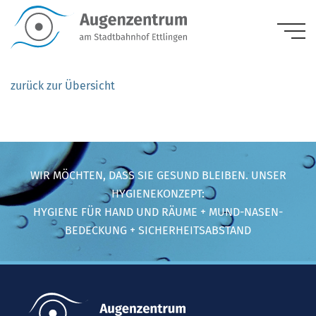
Risiken
zurück zur Übersicht
WIR MÖCHTEN, DASS SIE GESUND BLEIBEN. UNSER
HYGIENEKONZEPT:
HYGIENE FÜR HAND UND RÄUME + MUND-NASEN-
BEDECKUNG + SICHERHEITSABSTAND