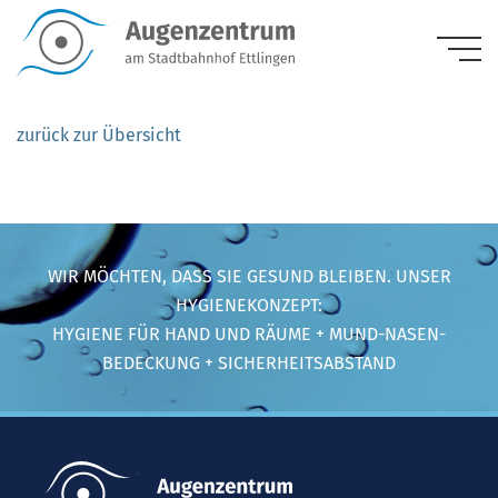
Ettlingen
zurück zur Übersicht
WIR MÖCHTEN, DASS SIE GESUND BLEIBEN. UNSER
HYGIENEKONZEPT:
HYGIENE FÜR HAND UND RÄUME + MUND-NASEN-
BEDECKUNG + SICHERHEITSABSTAND